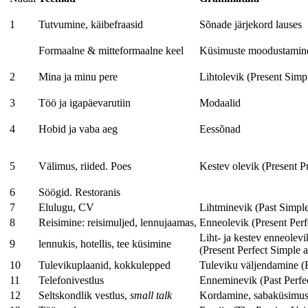
1
Tutvumine, käibefraasid
Sõnade järjekord lauses
Formaalne & mitteformaalne keel
Küsimuste moodustamin
2
Mina ja minu pere
Lihtolevik (Present Simp
3
Töö ja igapäevarutiin
Modaalid
4
Hobid ja vaba aeg
Eessõnad
5
Välimus, riided. Poes
Kestev olevik (Present P
6
Söögid. Restoranis
7
Elulugu, CV
Lihtminevik (Past Simpl
8
Reisimine: reisimuljed, lennujaamas,
Enneolevik (Present Perf
Liht- ja kestev enneolevi
9
lennukis, hotellis, tee küsimine
(Present Perfect Simple 
10
Tulevikuplaanid, kokkulepped
Tuleviku väljendamine (
11
Telefonivestlus
Enneminevik (Past Perfe
12
Seltskondlik vestlus,
small talk
Kordamine, sabaküsimu