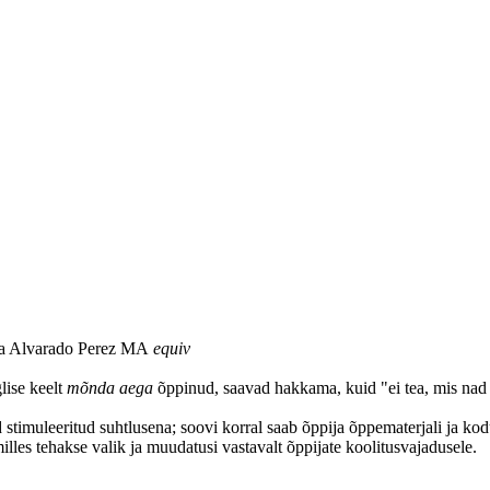
ja Alvarado Perez MA
equiv
lise keelt
mõnda aega
õppinud, saavad hakkama, kuid "ei tea, mis nad 
timuleeritud suhtlusena; soovi korral saab õppija õppematerjali ja kod
lles tehakse valik ja muudatusi vastavalt õppijate koolitusvajadusele.