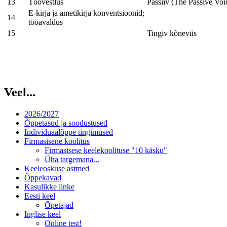
13
Töövestlus
Passiiv (The Passive Voi
E-kirja ja ametikirja konventsioonid;
14
tööavaldus
15
Tingiv kõneviis
Veel...
2026/2027
Õppetasud ja soodustused
Individuaalõppe tingimused
Firmasisene koolitus
Firmasisese keelekoolituse "10 käsku"
Üha targemana...
Keeleoskuse astmed
Õppekavad
Kasulikke linke
Eesti keel
Õpetajad
Inglise keel
Online test!