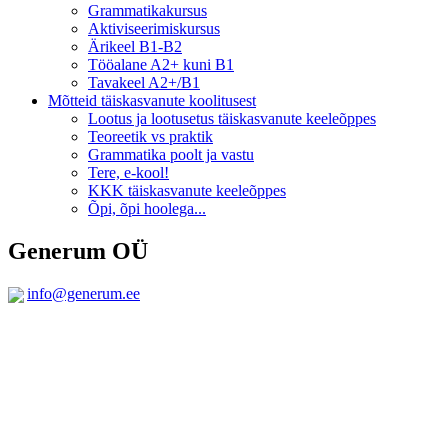
Grammatikakursus
Aktiviseerimiskursus
Ärikeel B1-B2
Tööalane A2+ kuni B1
Tavakeel A2+/B1
Mõtteid täiskasvanute koolitusest
Lootus ja lootusetus täiskasvanute keeleõppes
Teoreetik vs praktik
Grammatika poolt ja vastu
Tere, e-kool!
KKK täiskasvanute keeleõppes
Õpi, õpi hoolega...
Generum OÜ
info@generum.ee