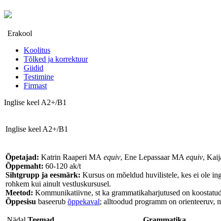
Erakool
Koolitus
Tõlked ja korrektuur
Giidid
Testimine
Firmast
Inglise keel A2+/B1
Inglise keel A2+/B1
Õpetajad:
Katrin Raaperi MA
equiv
, Ene Lepassaar MA
equiv
, Kai
Õppemaht:
60-120 ak/t
Sihtgrupp ja eesmärk:
Kursus on mõeldud huvilistele, kes ei ole ing
rohkem kui ainult vestluskursusel.
Meetod:
Kommunikatiivne, st ka grammatikaharjutused on koostatud s
Õppesisu
baseerub
õppekaval
; alltoodud programm on orienteeruv, mi
Nädal
Teemad
Grammatika