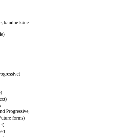
e; kaudne kõne
le)
rogressive)
e)
ect)
k
and Progressive
)
Future forms)
ct)
sed