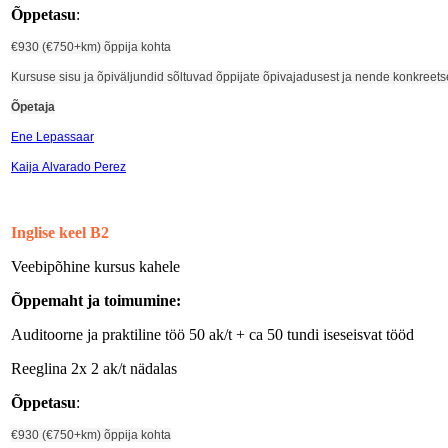
Õppetasu
:
€
930 (
€750
+km) õppija kohta
Kursuse sisu ja õpiväljundid sõltuvad õppijate õpivajadusest ja nende konkreet
Õpetaja
Ene Lepassaar
Kaija Alvarado Perez
Inglise keel B2
Veebipõhine kursus kahele
Õppemaht ja toimumine
:
Auditoorne ja praktiline töö 50 ak/t + ca 50 tundi iseseisvat tööd
Reeglina 2x 2 ak/t nädalas
Õppetasu
:
€930 (€750+km) õppija kohta