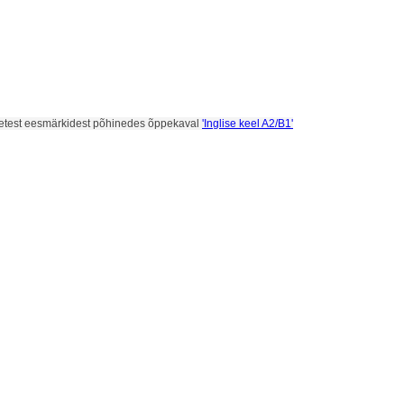
tsetest eesmärkidest põhinedes õppekaval
'Inglise keel A2/B1'