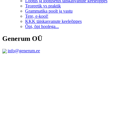
Lootus ja lootusetus täiskasvanute keeleõppes
Teoreetik vs praktik
Grammatika poolt ja vastu
Tere, e-kool!
KKK täiskasvanute keeleõppes
Õpi, õpi hoolega...
Generum OÜ
info@generum.ee