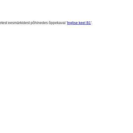
setest eesmärkidest põhinedes õppekaval '
Inglise keel B1
'.