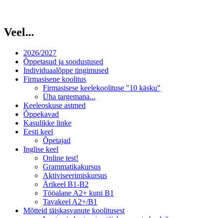
Veel...
2026/2027
Õppetasud ja soodustused
Individuaalõppe tingimused
Firmasisene koolitus
Firmasisese keelekoolituse "10 käsku"
Üha targemana...
Keeleoskuse astmed
Õppekavad
Kasulikke linke
Eesti keel
Õpetajad
Inglise keel
Online test!
Grammatikakursus
Aktiviseerimiskursus
Ärikeel B1-B2
Tööalane A2+ kuni B1
Tavakeel A2+/B1
Mõtteid täiskasvanute koolitusest