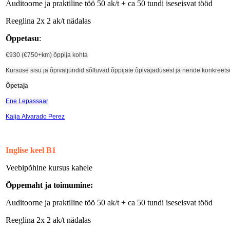
Auditoorne ja praktiline töö 50 ak/t + ca 50 tundi iseseisvat tööd
Reeglina 2x 2 ak/t nädalas
Õppetasu
:
€
930 (
€750
+km) õppija kohta
Kursuse sisu ja õpiväljundid sõltuvad õppijate õpivajadusest ja nende konkree
Õpetaja
Ene Lepassaar
Kaija Alvarado Perez
Inglise keel B1
Veebipõhine kursus kahele
Õppemaht ja toimumine
:
Auditoorne ja praktiline töö 50 ak/t + ca 50 tundi iseseisvat tööd
Reeglina 2x 2 ak/t nädalas