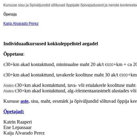
Kursuse sisu ja õpiväljundid sõltuvad õppijate õpivajadusest ja nende konkree
Õpetaja
Kaija Alvarado Perez
Individuaalkursused kokkuleppelistel aegadel
Õppetasu
:
30+km akad kontakttund, minimaalne maht 20 ak/t
+km + ca 20 
€
€600
30+km akad kontakttund, tavakeele koolituse maht 30 ak/t
+km 
€
€900
30+km akad kontakttund, tava- või erialakeele koolituse maht
Alates €
30+km akad kontakttund, alg-/elementaarastmelt alustades või ä
Alates €
Kursuse
aste,
sisu
,
maht, eesmärk ja õpiväljundid sõltuvad õppija keel
Õpetajad:
Katrin Raaperi
Ene Lepassaar
Kaija Alvarado Perez