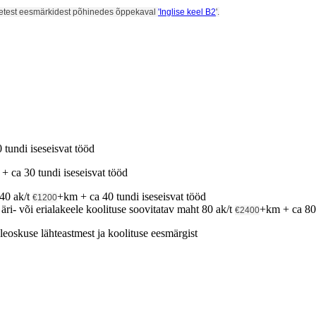
tsetest eesmärkidest põhinedes õppekaval
'Inglise keel B2
'.
tundi iseseisvat tööd
+ ca 30 tundi iseseisvat tööd
 40 ak/t
+km + ca 40 tundi iseseisvat tööd
€1200
ri- või erialakeele koolituse soovitatav maht 80 ak/t
+km + ca 80 
€2400
eoskuse lähteastmest ja koolituse eesmärgist