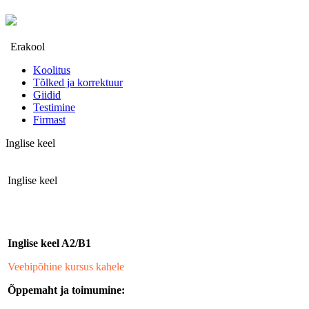
Erakool
Koolitus
Tõlked ja korrektuur
Giidid
Testimine
Firmast
Inglise keel
Inglise keel
Inglise keel A2/B1
Veebipõhine kursus kahele
Õppemaht ja toimumine
: