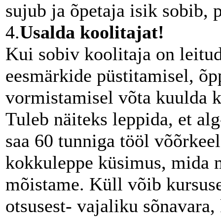
sujub ja õpetaja isik sobib,
4.
Usalda koolitajat!
Kui sobiv koolitaja on leitud
eesmärkide püstitamisel, õp
vormistamisel võta kuulda ko
Tuleb näiteks leppida, et al
saa 60 tunniga tööl võõrke
kokkuleppe küsimus, mida 
mõistame. Küll võib kursuse
otsusest- vajaliku sõnavara,