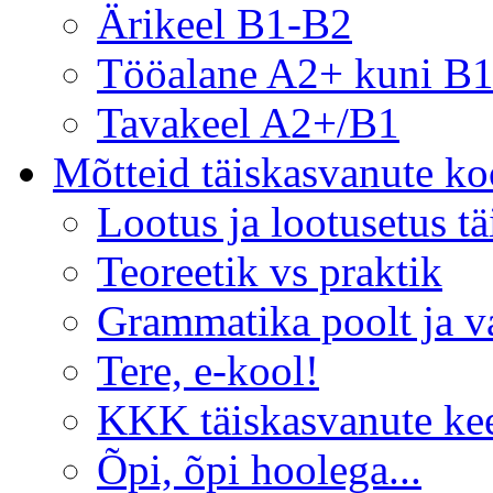
Ärikeel B1-B2
Tööalane A2+ kuni B
Tavakeel A2+/B1
Mõtteid täiskasvanute koo
Lootus ja lootusetus t
Teoreetik vs praktik
Grammatika poolt ja v
Tere, e-kool!
KKK täiskasvanute ke
Õpi, õpi hoolega...