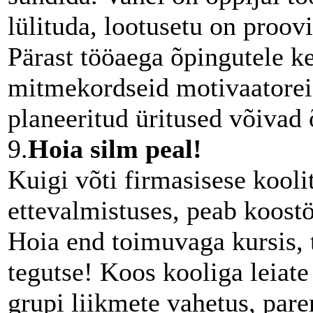
lülituda, lootusetu on proovi
Pärast tööaega õpingutele k
mitmekordseid motivaatorei
planeeritud üritused võivad 
9.
Hoia silm peal!
Kuigi võti firmasisese kool
ettevalmistuses, peab koost
Hoia end toimuvaga kursis, 
tegutse! Koos kooliga leiate
grupi liikmete vahetus, par