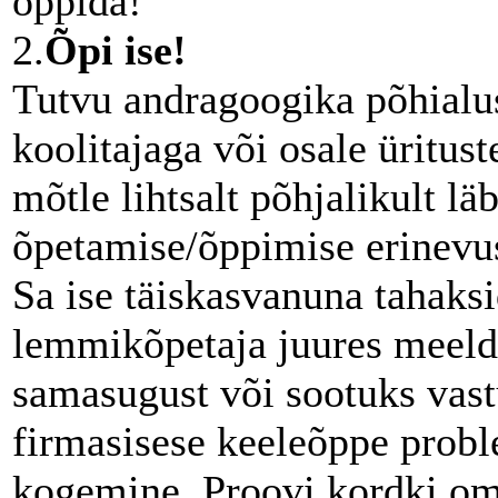
õppida!
2.
Õpi ise!
Tutvu andragoogika põhialus
koolitajaga või osale üritus
mõtle lihtsalt põhjalikult läb
õpetamise/õppimise erinevus
Sa ise täiskasvanuna tahaksi
lemmikõpetaja juures meeldi
samasugust või sootuks vastu
firmasisese keeleõppe prob
kogemine. Proovi kordki oma