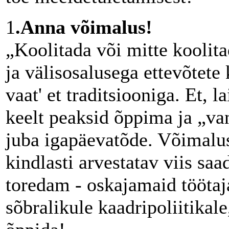
1
.Anna võimalus!
„Koolitada või mitte koolit
ja välisosalusega ettevõtete
vaat' et traditsiooniga. Et, 
keelt peaksid õppima ja „va
juba igapäevatõde. Võimalu
kindlasti arvestatav viis saa
toredam - oskajamaid töötaja
sõbralikule kaadripoliitikal