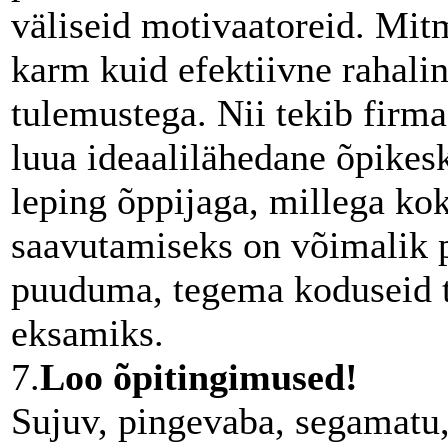
väliseid motivaatoreid. Mit
karm kuid efektiivne rahalin
tulemustega. Nii tekib firm
luua ideaalilähedane õpikes
leping õppijaga, millega ko
saavutamiseks on võimalik 
puuduma, tegema koduseid tö
eksamiks.
7.
Loo õpitingimused!
Sujuv, pingevaba, segamatu,