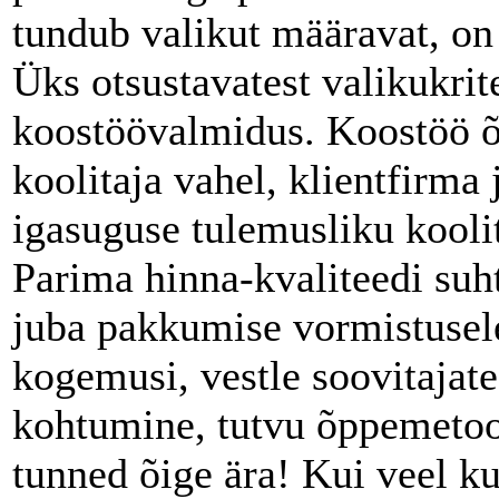
tundub valikut määravat, on
Üks otsustavatest valikukrit
koostöövalmidus. Koostöö õpp
koolitaja vahel, klientfirma
igasuguse tulemusliku kooli
Parima hinna-kvaliteedi suh
juba pakkumise vormistusele,
kogemusi, vestle soovitajate
kohtumine, tutvu õppemetoo
tunned õige ära! Kui veel ku