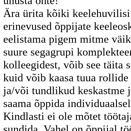
unusta ohte!
Ära ürita kõiki keelehuvilis
erinevused õppijate keeleos
eelistama pigem mitme väik
suure segagrupi komplektee
kolleegidest, võib see täita
kuid võib kaasa tuua rollide
ja/või tundlikud keskastme j
saama õppida individuaalsel
Kindlasti ei ole mõtet tööta
sundida. Vahel on õppijal 