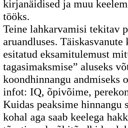
kirjanäidised ja muu keelema
tööks.
Teine lahkarvamisi tekitav 
aruandluses. Täiskasvanute 
esitatud eksamitulemust mit
tagasimaksmise” aluseks võt
koondhinnangu andmiseks on
infot: IQ, õpivõime, perekon
Kuidas peaksime hinnangu s
kohal aga saab keelega hakk