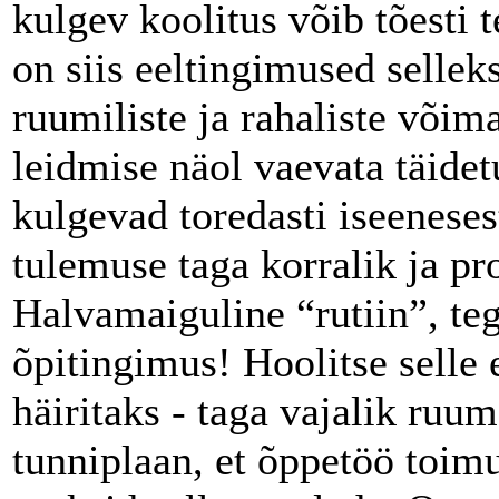
kulgev koolitus võib tõesti t
on siis eeltingimused sellek
ruumiliste ja rahaliste võim
leidmise näol vaevata täidet
kulgevad toredasti iseenese
tulemuse taga korralik ja pr
Halvamaiguline “rutiin”, te
õpitingimus! Hoolitse selle 
häiritaks - taga vajalik ruu
tunniplaan, et õppetöö toimu