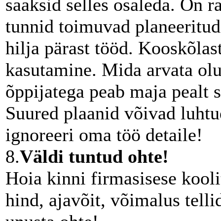
saaksid selles osaleda. On r
tunnid toimuvad planeeritud
hilja pärast tööd. Kooskõlas
kasutamine. Mida arvata olu
õppijatega peab maja pealt 
Suured plaanid võivad luhtud
ignoreeri oma töö detaile!
8.
Väldi tuntud ohte!
Hoia kinni firmasisese kooli
hind, ajavõit, võimalus telli