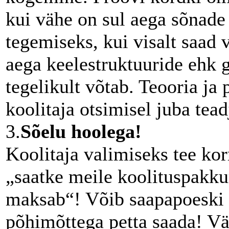
kui vähe on sul aega sõnade
tegemiseks, kui visalt saad v
aega keelestruktuuride eh
tegelikult võtab. Teooria ja
koolitaja otsimisel juba tea
3.
Sõelu hoolega!
Koolitaja valimiseks tee kor
„saatke meile koolituspakku
maksab“! Võib saapapoeski 
põhimõttega petta saada! V