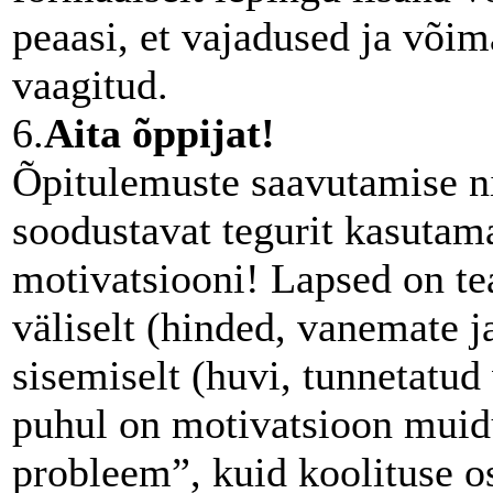
peaasi, et vajadused ja võima
vaagitud.
6.
Aita õppijat!
Õpitulemuste saavutamise ni
soodustavat tegurit kasutamata
motivatsiooni! Lapsed on t
väliselt (hinded, vanemate ja
sisemiselt (huvi, tunnetatu
puhul on motivatsioon muid
probleem”, kuid koolituse o