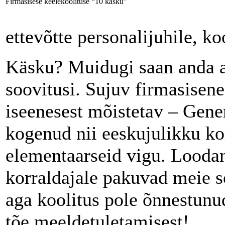
Firmasisese keelekoolituse “10 käsku”
ettevõtte personalijuhile, koo
Käsku? Muidugi saan anda a
soovitusi. Sujuv firmasisene
iseenesest mõistetav – Gen
kogenud nii eeskujulikku ko
elementaarseid vigu. Loodan
korraldajale pakuvad meie 
aga koolitus pole õnnestunud
tõe meeldetuletamisest!