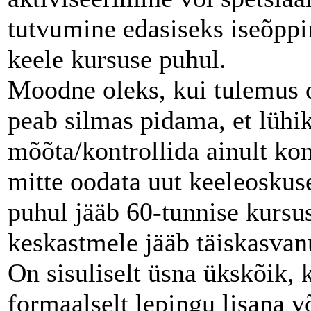
tutvumine edasiseks iseõppim
keele kursuse puhul.
Moodne oleks, kui tulemus o
peab silmas pidama, et lühi
mõõta/kontrollida ainult kon
mitte oodata uut keeleoskuse
puhul jääb 60-tunnise kursu
keskastmele jääb täiskasvanu
On sisuliselt üsna ükskõik,
formaalselt lepingu lisana v