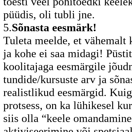
tõesti veel põhitõedki keele
püüdis, oli tubli jne.
5.
Sõnasta eesmärk!
Tuleta meelde, et vähemalt k
ja kohe ei saa midagi! Püsti
koolitajaga eesmärgile jõu
tundide/kursuste arv ja sõna
realistlikud eesmärgid. Kuig
protsess, on ka lühikesel ku
siis olla “keele omandamine
aktiviseerimine või spetsiaa